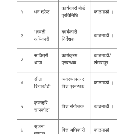
कार्यकारी बोर्ड
१
धन श्रेष्ठ
काठमाडौं ।
प्रतिनिधि
भगवती
कार्यकारी
२
काठमाडौं ।
अधिकारी
निर्देशक
सावित्री
कार्यक्रम
काठमाडौं/
३
थापा
प्रबन्धक
शंखरापुर
सीता
व्यवस्थापक र
४
काठमाडौं ।
शिवाकोटी
वित्त प्रबन्धक
कृष्णहरि
५
वित्त संयोजक
काठमाडौं ।
सापकोटा
सृजना
६
वित्त अधिकारी
काठमाडौं
तामाङ